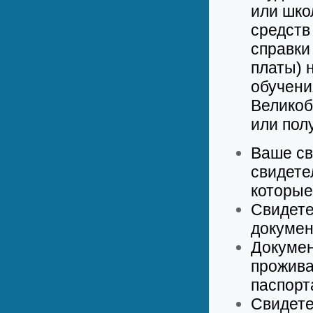
или шко
средств
справки
платы) 
обучени
Великоб
или пол
Ваше св
свидете
которые
Свидете
документ
Докумен
прожива
паспорт
Свидете