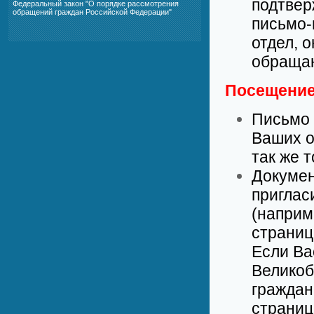
подтвер
Федеральный закон "О порядке рассмотрения
обращений граждан Российской Федерации"
письмо-
отдел, 
обращаю
Посещение
Письмо 
Ваших о
так же т
Докумен
приглас
(наприм
страниц
Если Ва
Великоб
граждан
страниц