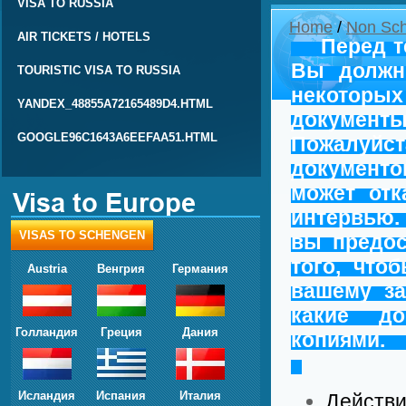
VISA TO RUSSIA
Home
/
Non Sch
AIR TICKETS / HOTELS
Перед тем
Вы должн
TOURISTIC VISA TO RUSSIA
некоторых
YANDEX_48855A72165489D4.HTML
докумен
GOOGLE96C1643A6EEFAA51.HTML
Пожалуйст
документ
может отк
интервью. 
VISAS TO SCHENGEN
вы предос
того, что
Austria
Венгрия
Германия
вашему за
какие до
Голландия
Греция
Дания
к
Исландия
Испания
Италия
Действи