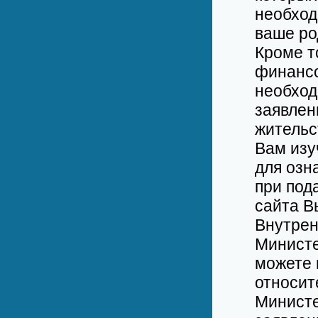
необход
ваше ро
Кроме т
финансо
необход
заявлен
жительс
Вам изу
для озн
при под
сайта В
Внутрен
Министе
можете 
относит
Министе