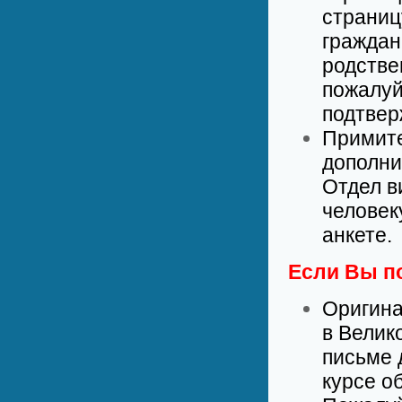
страниц
граждан
родстве
пожалуй
подтвер
Примите
дополни
Отдел в
человек
анкете.
Если Вы п
Оригина
в Велик
письме 
курсе о