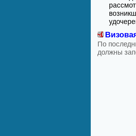
рассмот
возникш
удочере
Визовая
По последн
должны зап