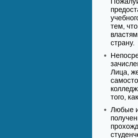
Пожалуй
предост
учебног
тем, чт
властям
страну.
Непосре
зачисле
Лица, ж
самосто
колледж
того, к
Любые и
получен
прохожд
студенч