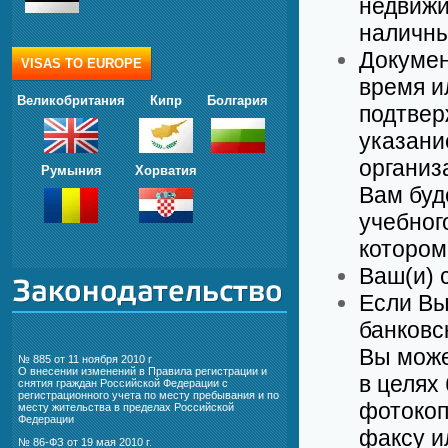
недвижи
наличны
Докумен
VISAS TO EUROPE
время и
Великобритания
Кипр
Болгария
подтвер
указани
организ
Румыния
Хорватия
Вам буд
учебног
котором
Ваш(и) 
Если Вы
банковс
Вы може
№ 885 от 11 ноября 2010 г
О внесении изменений в Правила регистрации и
в целях
снятия граждан Российской Федерации с
регистрационного учета по месту пребывания и по
фотокоп
месту жительства в пределах Российской
Федерации
факсу и
№ 86-ФЗ от 19 мая 2010 г.