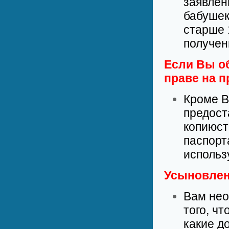
заявлен
бабушек
старше 
получен
Если Вы о
праве на 
Кроме В
предост
копиюст
паспорт
использ
Усыновлен
Вам нео
того, ч
какие д