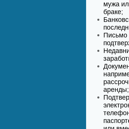
мужа ил
браке;
Банковс
последн
Письмо 
подтвер
Недавни
заработ
Докумен
наприме
рассроч
аренды;
Подтвер
электро
телефон
паспорт
или вме