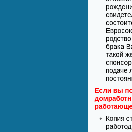
рождени
свидете
состоит
Евросою
родство
брака В
такой ж
спонсор
подаче 
постоян
Если вы п
домработн
работающе
Копия с
работод