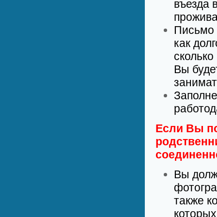
въезда 
прожива
Письмо 
как долг
сколько
Вы буде
занимат
Заполне
работод
Если Вы по
родственн
соединенн
Вы долж
фотогра
также к
которых