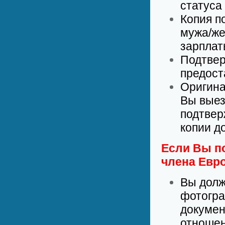
статуса
Копия п
мужа/же
зарплат
Подтвер
предост
Оригина
Вы выез
подтвер
копии д
Если Вы п
члена Евр
Вы долж
фотогра
докумен
отношен