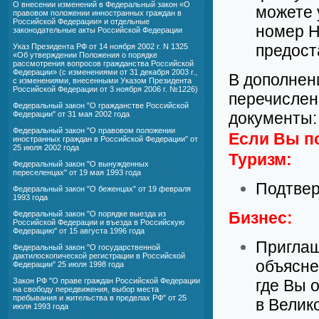
О внесении изменений в Федеральный закон «О
можете 
правовом положении инностранных граждан в
Российской Федерации» и отдельные
номер Н
законодательные акты Российской Федерации
предост
Указ Президента РФ от 14 ноября 2002 г. N 1325
«Об утверждении Положения о порядке
рассмотрения вопросов гражданства Российской
Федерации» (с изменениями от 31 декабря 2003 г.,
В дополнен
с изменениями, внесенными Указом Президента
Российской Федерации от 3 ноября 2006 г. №1226)
перечислен
Федеральный закон "О гражданстве Российской
документы:
Федерации" от 31 мая 2002 года
Федеральный закон "О правовом положении
Если Вы по
иностранных граждан в Российской Федерации" от
25 июля 2002 года
Туризм:
Федеральный закон "О вынужденных
переселенцах" от 19 мая 1993 года
Подтвер
Федеральный закон "О беженцах" от 19 февраля
1993 года
Бизнес:
Федеральный закон "О порядке выезда из
Российской Федерации и въезда в Российскую
Федерацию" от 15 августа 1996 года
Приглаш
Федеральный закон "О государственной
дактилоскопической регистрации в Российской
объясне
Федерации" 25 июля 1998 года
Закон РФ "О праве граждан Российской Федерации
где Вы 
на свободу передвижения, выбор места
пребывания и жительства в пределах РФ" от 25
в Велик
июля 1993 года