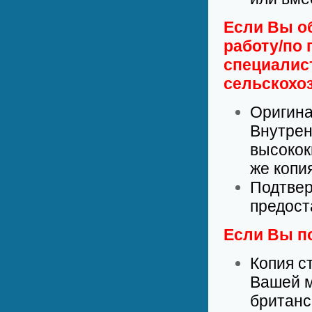
Если Вы о
работу/по
специалист
сельскохоз
Оригина
Внутрен
высокок
же копи
Подтвер
предост
Если Вы п
Копия с
Вашей м
британс