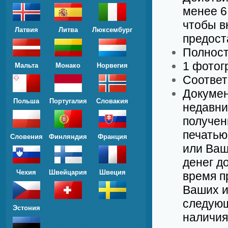
менее 6
чтобы в
Латвия
Литва
Люксембург
предост
Полност
1 фотог
Мальта
Монако
Норвегия
Соответ
Докумен
Польша
Португалия
Словакия
недавни
получен
печатью
Словения
Финляндия
Франция
или Ваш
денег д
Чехия
Швейцария
Швеция
время п
Ваших и
следующ
Эстония
наличия