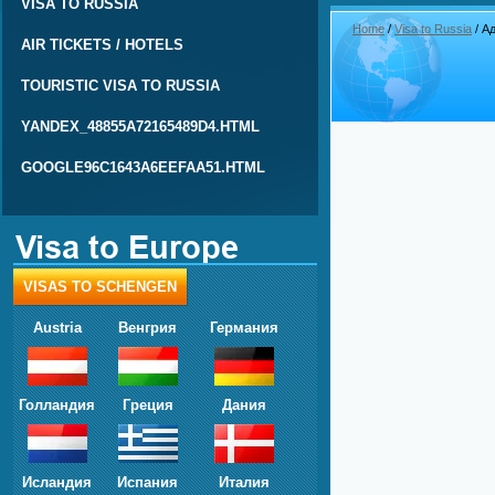
VISA TO RUSSIA
Home
/
Visa to Russia
/ А
AIR TICKETS / HOTELS
TOURISTIC VISA TO RUSSIA
YANDEX_48855A72165489D4.HTML
GOOGLE96C1643A6EEFAA51.HTML
VISAS TO SCHENGEN
Austria
Венгрия
Германия
Голландия
Греция
Дания
Исландия
Испания
Италия